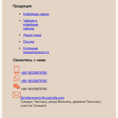
Продукция
Кофейные чашки
Чайные и
кофейные
наборы
Декор дома
Посуда
Кухонные
принадлежности
Свяжитесь с нами
+86-18029879760
+86-18029879760
+86-18029879760
Qingfaceramic@czqingfa.com
Гуандун, Чаочжоу, улица Фэнсинь, деревня Тяньчжун, 
участок Синьвэй