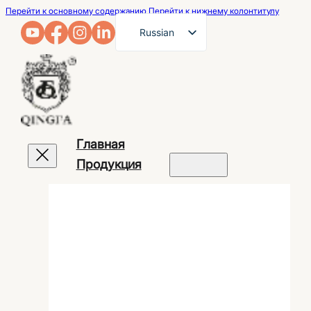
Перейти к основному содержанию
Перейти к нижнему колонтитулу
Russian
English
French
German
Arabic
Главная
Spanish
Продукция
Portuguese
Japanese