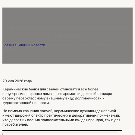
Лучшее применение для керамических банок
для свечей
Главная
/
Блоги и новости
/
Лучшее применение для керамических банок для
свечей
20 мая 2026 года
Керамические банки для свечей становятся все более
популярными на рынке домашнего аромата и декора благодаря
своему первоклассному внешнему виду, долговечности и
художественной ценности.
Но помимо хранения свечей, керамические кувшины для свечей
имеют широкий спектр практических и декоративных применений,
что делает их весьма привлекательными как для брендов, так и для
потребителей.