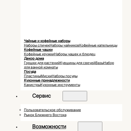
Чайные и кофейные наборы
Наборы спичек
Наборы чайников
Кофейные капельницы
Кофейные чашки
Кофейные кружки
Наборы чашек и блюдец
Декор дома
Горшки для растений
Кувшины для свечей
Вазы
Набор
для ванной комнаты
Посуда
Пластины
Миски
Наборы посуды
Кухонные принадлежности
Канистры
Кухонные инструменты
Сервис
Пользовательское обслуживание
Рынок Ближнего Востока
Возможности