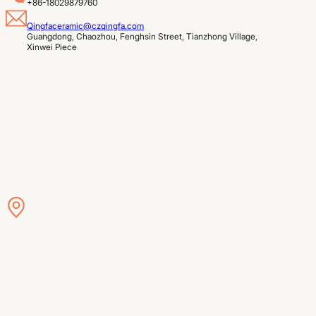
+86-18029879760
Qingfaceramic@czqingfa.com
Guangdong, Chaozhou, Fenghsin Street, Tianzhong Village, 
Xinwei Piece