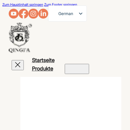
Zum Hauptinhalt springen
Zum Footer springen
German
English
French
Arabic
Russian
Startseite
Spanish
Produkte
Portuguese
Japanese