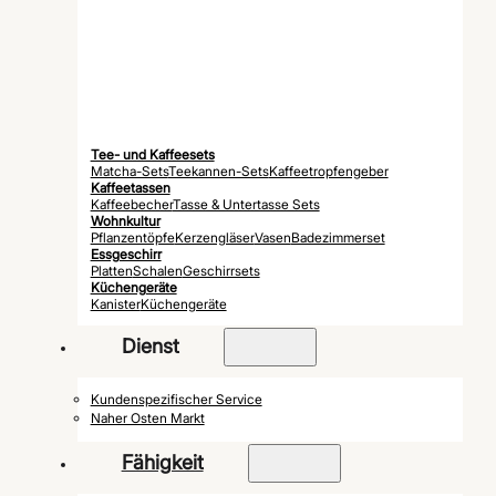
Tee- und Kaffeesets
Matcha-Sets
Teekannen-Sets
Kaffeetropfengeber
Kaffeetassen
Kaffeebecher
Tasse & Untertasse Sets
Wohnkultur
Pflanzentöpfe
Kerzengläser
Vasen
Badezimmerset
Essgeschirr
Platten
Schalen
Geschirrsets
Küchengeräte
Kanister
Küchengeräte
Dienst
Kundenspezifischer Service
Naher Osten Markt
Fähigkeit