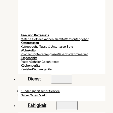
Tee- und Kaffeesets
Matcha-Sets
Teekannen-Sets
Kaffeetropfengeber
Kaffeetassen
Kaffeebecher
Tasse & Untertasse Sets
Wohnkultur
Pflanzentöpfe
Kerzengläser
Vasen
Badezimmerset
Essgeschirr
Platten
Schalen
Geschirrsets
Küchengeräte
Kanister
Küchengeräte
Dienst
Kundenspezifischer Service
Naher Osten Markt
Fähigkeit