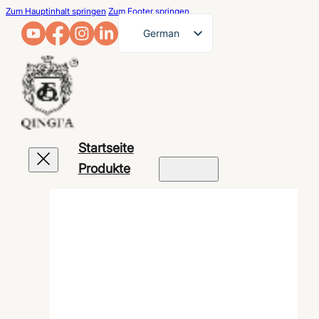
Zum Hauptinhalt springen
Zum Footer springen
German
English
French
Arabic
Russian
Startseite
Spanish
Produkte
Portuguese
Japanese