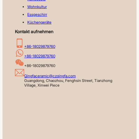
Wohnkultur
Essgeschirr
Küchengeräte
Kontakt aufnehmen
+86-18029879760
+86-18029879760
+86-18029879760
Qingfaceramic@czqingfa.com
Guangdong, Chaozhou, Fenghsin Street, Tianzhong 
Village, Xinwei Piece