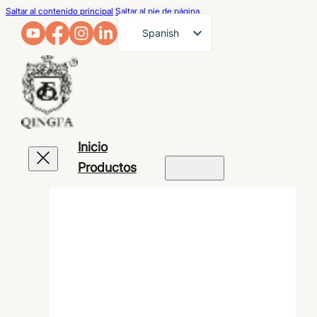
Saltar al contenido principal
Saltar al pie de página
Spanish
English
French
German
Arabic
Inicio
Russian
Productos
Portuguese
Japanese