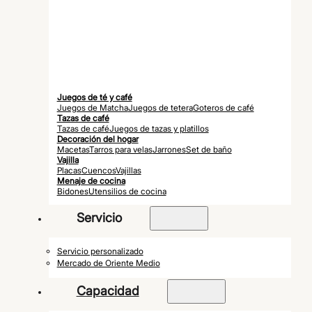
Juegos de té y café
Juegos de Matcha
Juegos de tetera
Goteros de café
Tazas de café
Tazas de café
Juegos de tazas y platillos
Decoración del hogar
Macetas
Tarros para velas
Jarrones
Set de baño
Vajilla
Placas
Cuencos
Vajillas
Menaje de cocina
Bidones
Utensilios de cocina
Servicio
Servicio personalizado
Mercado de Oriente Medio
Capacidad