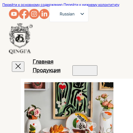
Перейти к основному содержанию
Перейти к нижнему колонтитулу
Russian
English
French
German
Arabic
Главная
Spanish
Продукция
Portuguese
Japanese