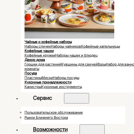
Чайные и кофейные наборы
Наборы спичек
Наборы чайников
Кофейные капельницы
Кофейные чашки
Кофейные кружки
Наборы чашек и блюдец
Декор дома
Горшки для растений
Кувшины для свечей
Вазы
Набор для ванн
комнаты
Посуда
Пластины
Миски
Наборы посуды
Кухонные принадлежности
Канистры
Кухонные инструменты
Сервис
Пользовательское обслуживание
Рынок Ближнего Востока
Возможности