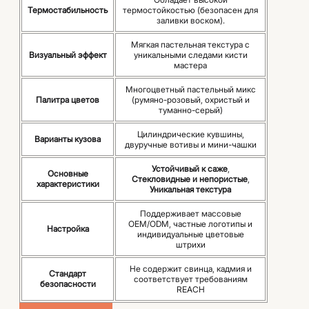
Термостабильность
термостойкостью (безопасен для
заливки воском).
Мягкая пастельная текстура с
Визуальный эффект
уникальными следами кисти
мастера
Многоцветный пастельный микс
Палитра цветов
(румяно-розовый, охристый и
туманно-серый)
Цилиндрические кувшины,
Варианты кузова
двуручные вотивы и мини-чашки
Устойчивый к саже
,
Основные
Стекловидные и непористые
,
характеристики
Уникальная текстура
Поддерживает массовые
OEM/ODM, частные логотипы и
Настройка
индивидуальные цветовые
штрихи
Не содержит свинца, кадмия и
Стандарт
соответствует требованиям
безопасности
REACH