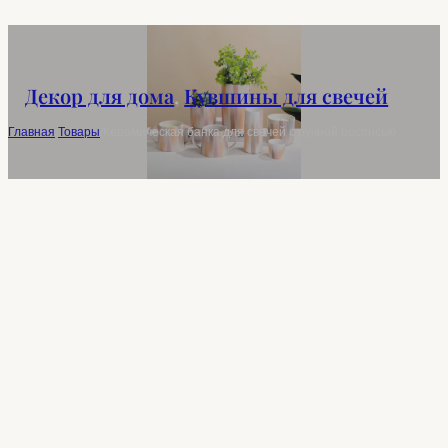
Декор для дома
,
Кувшины для свечей
Главная
/
Товары
/
Керамическая банка для свечей с ручной росписью