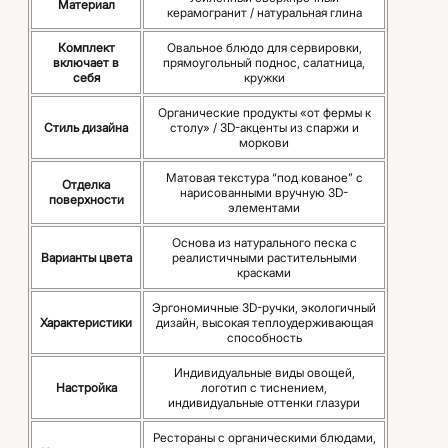
Материал
керамогранит / натуральная глина
Комплект
Овальное блюдо для сервировки,
включает в
прямоугольный поднос, салатница,
себя
кружки
Органические продукты «от фермы к
Стиль дизайна
столу» / 3D-акценты из спаржи и
моркови
Матовая текстура “под кованое” с
Отделка
нарисованными вручную 3D-
поверхности
элементами
Основа из натурального песка с
Варианты цвета
реалистичными растительными
красками
Эргономичные 3D-ручки, экологичный
Характеристики
дизайн, высокая теплоудерживающая
способность
Индивидуальные виды овощей,
Настройка
логотип с тиснением,
индивидуальные оттенки глазури
Рестораны с органическими блюдами,