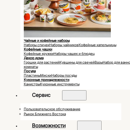
Чайные и кофейные наборы
Наборы спичек
Наборы чайников
Кофейные капельницы
Кофейные чашки
Кофейные кружки
Наборы чашек и блюдец
Декор дома
Горшки для растений
Кувшины для свечей
Вазы
Набор для ванн
комнаты
Посуда
Пластины
Миски
Наборы посуды
Кухонные принадлежности
Канистры
Кухонные инструменты
Сервис
Пользовательское обслуживание
Рынок Ближнего Востока
Возможности