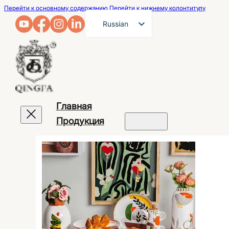
Перейти к основному содержанию
Перейти к нижнему колонтитулу
Russian
English
French
German
Arabic
Главная
Spanish
Продукция
Portuguese
Japanese