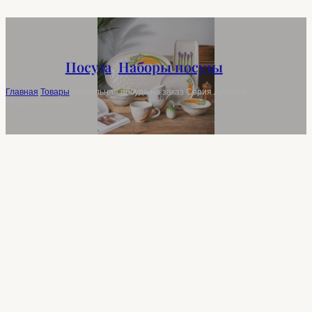
Посуда
,
Наборы посуды
Главная
/
Товары
/
Уникальная посуда на заказ Серия Artisanal
Vegetable Relief