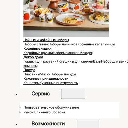
Чайные и кофейные наборы
Наборы спичек
Наборы чайников
Кофейные капельницы
Кофейные чашки
Кофейные кружки
Наборы чашек и блюдец
Декор дома
Горшки для растений
Кувшины для свечей
Вазы
Набор для ванн
комнаты
Посуда
Пластины
Миски
Наборы посуды
Кухонные принадлежности
Канистры
Кухонные инструменты
Сервис
Пользовательское обслуживание
Рынок Ближнего Востока
Возможности