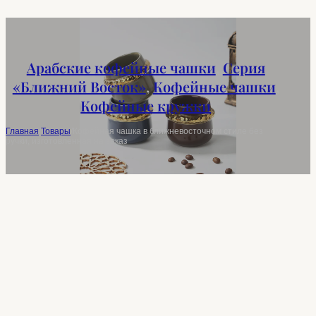
Арабские кофейные чашки
,
Серия
«Ближний Восток»
,
Кофейные чашки
,
Кофейные кружки
Главная
/
Товары
/
Кофейная чашка в ближневосточном стиле без
ручки, изготовленная на заказ