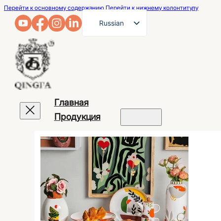
Перейти к основному содержанию
Перейти к нижнему колонтитулу
Russian
English
French
German
Arabic
Главная
Spanish
Продукция
Portuguese
Japanese