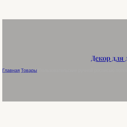
Декор для 
Главная
/
Товары
/
Пользовательские ручной росписью поло