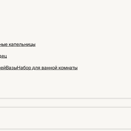
ные капельницы
дец
чей
Вазы
Набор для ванной комнаты