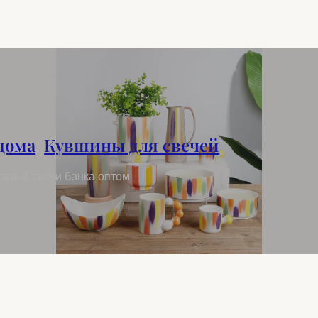
дома
,
Кувшины для свечей
сатый свечи банка оптом