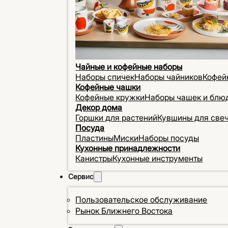
Чайные и кофейные наборы
Наборы спичек
Наборы чайников
Кофей
Кофейные чашки
Кофейные кружки
Наборы чашек и блю
Декор дома
Горшки для растений
Кувшины для све
Посуда
Пластины
Миски
Наборы посуды
Кухонные принадлежности
Канистры
Кухонные инструменты
Сервис
Пользовательское обслуживание
Рынок Ближнего Востока