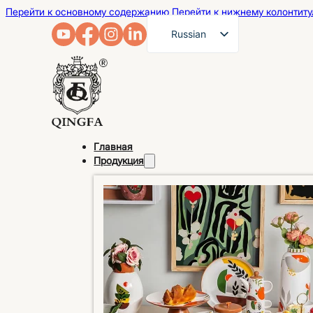
Перейти к основному содержанию
Перейти к нижнему колонтиту
Russian
English
French
German
Arabic
Главная
Spanish
Продукция
Portuguese
Japanese