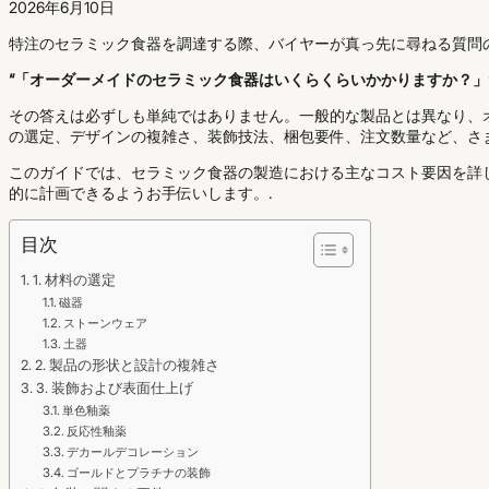
2026年6月10日
特注のセラミック食器を調達する際、バイヤーが真っ先に尋ねる質問
“「オーダーメイドのセラミック食器はいくらくらいかかりますか？」
その答えは必ずしも単純ではありません。一般的な製品とは異なり、
の選定、デザインの複雑さ、装飾技法、梱包要件、注文数量など、さ
このガイドでは、セラミック食器の製造における主なコスト要因を詳
的に計画できるようお手伝いします。.
目次
1. 材料の選定
磁器
ストーンウェア
土器
2. 製品の形状と設計の複雑さ
3. 装飾および表面仕上げ
単色釉薬
反応性釉薬
デカールデコレーション
ゴールドとプラチナの装飾