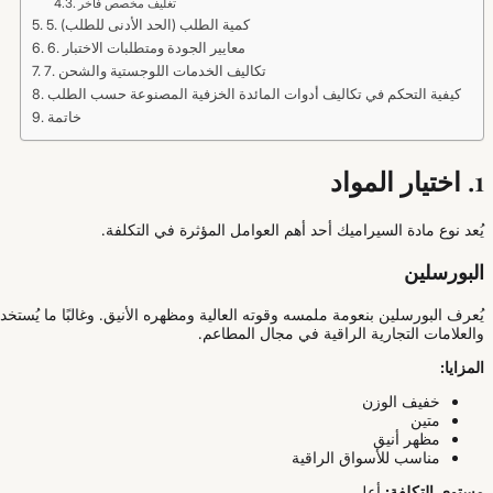
تغليف مخصص فاخر
5. كمية الطلب (الحد الأدنى للطلب)
6. معايير الجودة ومتطلبات الاختبار
7. تكاليف الخدمات اللوجستية والشحن
كيفية التحكم في تكاليف أدوات المائدة الخزفية المصنوعة حسب الطلب
خاتمة
1. اختيار المواد
يُعد نوع مادة السيراميك أحد أهم العوامل المؤثرة في التكلفة.
البورسلين
يُعرف البورسلين بنعومة ملمسه وقوته العالية ومظهره الأنيق. وغالبًا ما يُست
والعلامات التجارية الراقية في مجال المطاعم.
المزايا:
خفيف الوزن
متين
مظهر أنيق
مناسب للأسواق الراقية
مستوى التكلفة:
أعلى