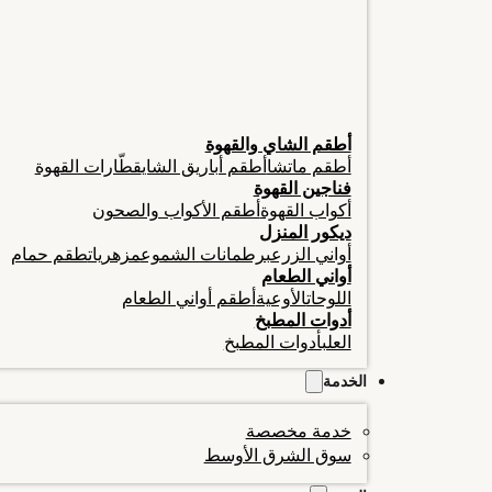
أطقم الشاي والقهوة
أطقم ماتشا
أطقم أباريق الشاي
قطّارات القهوة
فناجين القهوة
أكواب القهوة
أطقم الأكواب والصحون
ديكور المنزل
أواني الزرع
برطمانات الشموع
مزهريات
طقم حمام
أواني الطعام
اللوحات
الأوعية
أطقم أواني الطعام
أدوات المطبخ
العلب
أدوات المطبخ
الخدمة
خدمة مخصصة
سوق الشرق الأوسط