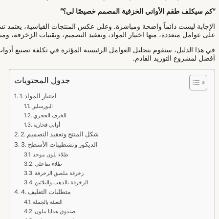
“كم سيكلف طقم الأواني الخزفية المصمم خصيصًا لي؟”
الإجابة ليست دائماً واضحة ومباشرة. وعلى عكس المنتجات القياسية، يعتمد ت
على عوامل متعددة، منها اختيار المواد، وتعقيد التصميم، وتقنيات الزخرفة، وم
في هذا الدليل، سنقوم بتحليل العوامل الرئيسية المؤثرة في تكلفة تصنيع أد
أفضل لمشروع التوريد القادم.
جدول المحتويات
1. اختيار المواد
البورسلين
الخزف الحجري
أواني فخارية
2. شكل المنتج وتعقيد التصميم
3. الديكور وتشطيبات الأسطح
طلاء بلون موحد
طلاء تفاعلي
زخرفة ملصق الزخرفة
الزخرفة بالذهب والبلاتين
4. متطلبات التغليف
التعبئة بالجملة
صندوق هدايا ملون