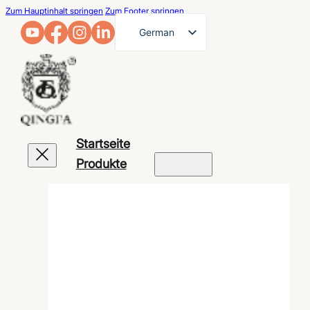
Zum Hauptinhalt springen
Zum Footer springen
German
English
French
Arabic
Russian
Startseite
Spanish
Produkte
Portuguese
Japanese