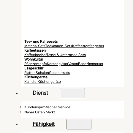
Tee- und Kaffeesets
Matcha-Sets
Teekannen-Sets
Kaffeetropfengeber
Kaffeetassen
Kaffeebecher
Tasse & Untertasse Sets
Wohnkultur
Pflanzentöpfe
Kerzengläser
Vasen
Badezimmerset
Essgeschirr
Platten
Schalen
Geschirrsets
Küchengeräte
Kanister
Küchengeräte
Dienst
Kundenspezifischer Service
Naher Osten Markt
Fähigkeit