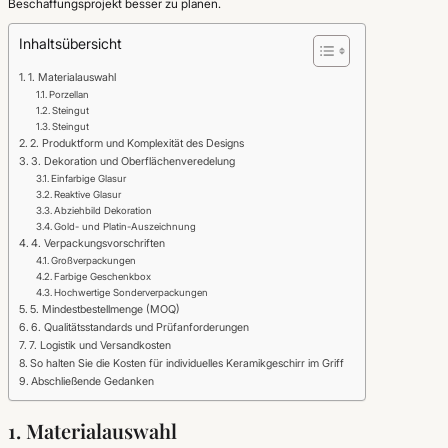
Beschaffungsprojekt besser zu planen.
Inhaltsübersicht
1. Materialauswahl
Porzellan
Steingut
Steingut
2. Produktform und Komplexität des Designs
3. Dekoration und Oberflächenveredelung
Einfarbige Glasur
Reaktive Glasur
Abziehbild Dekoration
Gold- und Platin-Auszeichnung
4. Verpackungsvorschriften
Großverpackungen
Farbige Geschenkbox
Hochwertige Sonderverpackungen
5. Mindestbestellmenge (MOQ)
6. Qualitätsstandards und Prüfanforderungen
7. Logistik und Versandkosten
So halten Sie die Kosten für individuelles Keramikgeschirr im Griff
Abschließende Gedanken
1. Materialauswahl