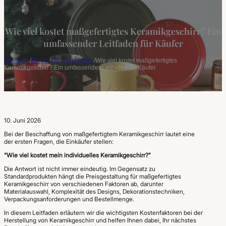
Wie viel kostet maßgefertigtes Keramikgeschirr? Ein
umfassender Leitfaden für Käufer
Startseite
/
Blogs und Nachrichten
/
Wie viel kostet maßgefertigtes
Keramikgeschirr? Ein umfassender Leitfaden für Käufer
10. Juni 2026
Bei der Beschaffung von maßgefertigtem Keramikgeschirr lautet eine
der ersten Fragen, die Einkäufer stellen:
“Wie viel kostet mein individuelles Keramikgeschirr?”
Die Antwort ist nicht immer eindeutig. Im Gegensatz zu
Standardprodukten hängt die Preisgestaltung für maßgefertigtes
Keramikgeschirr von verschiedenen Faktoren ab, darunter
Materialauswahl, Komplexität des Designs, Dekorationstechniken,
Verpackungsanforderungen und Bestellmenge.
In diesem Leitfaden erläutern wir die wichtigsten Kostenfaktoren bei der
Herstellung von Keramikgeschirr und helfen Ihnen dabei, Ihr nächstes