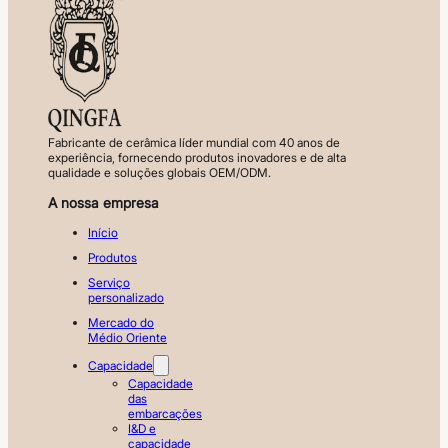
Fabricante de cerâmica líder mundial com 40 anos de
experiência, fornecendo produtos inovadores e de alta
qualidade e soluções globais OEM/ODM.
A nossa empresa
Início
Produtos
Serviço
personalizado
Mercado do
Médio Oriente
Capacidade
Capacidade
das
embarcações
I&D e
capacidade