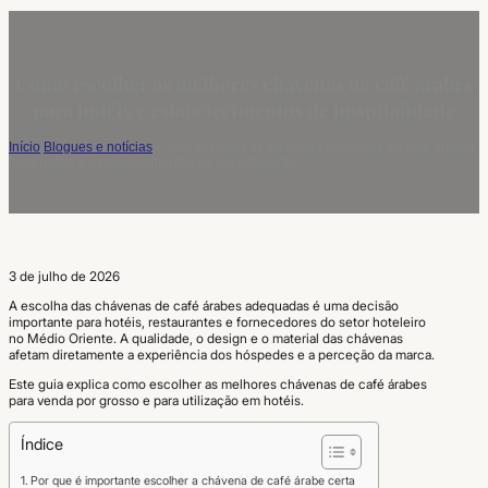
Como escolher as melhores chávenas de café árabes
para hotéis e estabelecimentos de hospitalidade
Início
/
Blogues e notícias
/
Como escolher as melhores chávenas de café árabes
para hotéis e estabelecimentos de hospitalidade
3 de julho de 2026
A escolha das chávenas de café árabes adequadas é uma decisão
importante para hotéis, restaurantes e fornecedores do setor hoteleiro
no Médio Oriente. A qualidade, o design e o material das chávenas
afetam diretamente a experiência dos hóspedes e a perceção da marca.
Este guia explica como escolher as melhores chávenas de café árabes
para venda por grosso e para utilização em hotéis.
Índice
Por que é importante escolher a chávena de café árabe certa