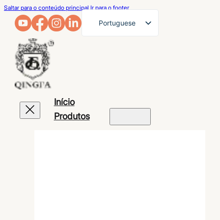
Saltar para o conteúdo principal
Ir para o footer
Portuguese
English
French
German
Arabic
Início
Russian
Produtos
Spanish
Japanese