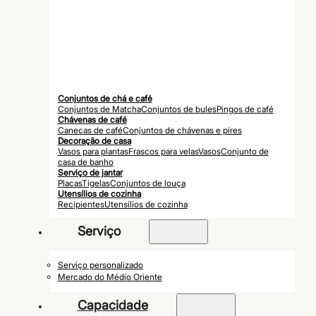
Conjuntos de chá e café
Conjuntos de Matcha
Conjuntos de bules
Pingos de café
Chávenas de café
Canecas de café
Conjuntos de chávenas e pires
Decoração de casa
Vasos para plantas
Frascos para velas
Vasos
Conjunto de
casa de banho
Serviço de jantar
Placas
Tigelas
Conjuntos de louça
Utensílios de cozinha
Recipientes
Utensílios de cozinha
Serviço
Serviço personalizado
Mercado do Médio Oriente
Capacidade