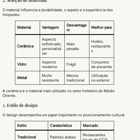
2. Seleção de materiais
O material influencia a durabilidade, o aspeto e a experiência dos
hóspedes.
Desvantage
Material
Vantagem
Melhor para
m
Aspecto
Hotéis,
sofisticado,
Mais
Cerâmica
restaurante
personalizá
pesado
s
vel
Aspecto
Conjuntos
Vidro
Frágil
moderno
de presente
Muito
Menos
Utilização
Metal
resistente
tradicional
no exterior
A cerâmica é o material mais utilizado no setor hoteleiro do Médio
Oriente.
3. Estilo de design
O design desempenha um papel importante no posicionamento cultural.
Estilo
Caraterística
Mercado
Restaurantes
Tradicional
Padrões árabes
locais do CCG