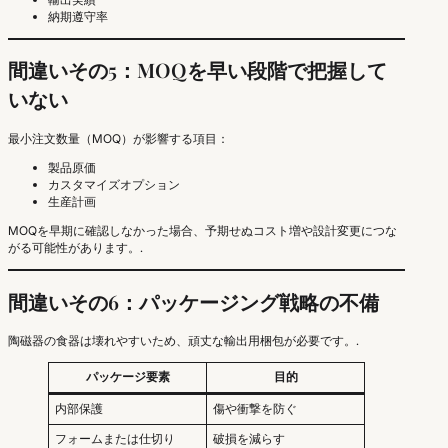
納期遵守率
間違いその5：MOQを早い段階で把握して
いない
最小注文数量（MOQ）が影響する項目：
製品原価
カスタマイズオプション
生産計画
MOQを早期に確認しなかった場合、予期せぬコスト増や設計変更につな
がる可能性があります。.
間違いその6：パッケージング戦略の不備
陶磁器の食器は壊れやすいため、頑丈な輸出用梱包が必要です。.
パッケージ要素
目的
内部保護
傷や衝撃を防ぐ
フォームまたは仕切り
破損を減らす