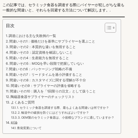
この記事では、セラミック食器を調達する際にバイヤーが犯しがちな最も
一般的な間違いと、それらを回避する方法について解説します。.
目次
調達における主な失敗例の一覧
間違いその1：価格だけを基準にサプライヤーを選ぶこと
間違いその2：本質的な違いを無視すること
間違いその3：認定資格を確認しないこと
間違いその4：生産能力を無視すること
間違いその5：MOQを早い段階で把握していない
間違いその6：パッケージング戦略の不備
間違いその7：リードタイムを過小評価すること
間違いその8：カスタマイズに関する理解が不十分
間違いその9：サプライヤーの評価を省略する
間違いその10：購入を「1回限りの注文」として扱うこと
陶磁器食器サプライヤーのチェックリスト
よくあるご質問
1. セラミック食器を調達する際、最もよくある間違いは何ですか？
2. 輸送中の破損を防ぐにはどうすればよいですか？
3. OEM製のセラミック食器は、小規模なブランドに適していますか？
結論
青発窯業について