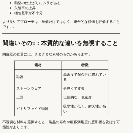
釉薬の仕上がりにムラがある
欠陥率の上昇
梱包基準が不十分
より良いアプローチは、単価だけではなく、総合的な価値を評価すること
です。.
間違いその2：本質的な違いを無視すること
陶磁器の食器には、さまざまな素材のものがあります：
素材
特徴
高密度で耐久性に優れてい
磁器
る
ストーンウェア
分厚くて丈夫
土器
伝統的な、低密度
吸水性が低く、耐久性が高
ビトリファイド磁器
い
不適切な材料を選択すると、製品の寿命や顧客満足度に悪影響を及ぼす可
能性があります。.