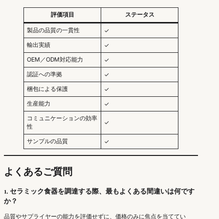
評価項目
ステータス
製品の品質の一貫性
✓
輸出実績
✓
OEM／ODM対応能力
✓
認証への準拠
✓
梱包による保護
✓
生産能力
✓
コミュニケーションの効率
✓
性
サンプルの品質
✓
よくあるご質問
1. セラミック食器を調達する際、最もよくある間違いは何です
か？
品質やサプライヤーの能力を評価せずに、価格のみに焦点を当ててい