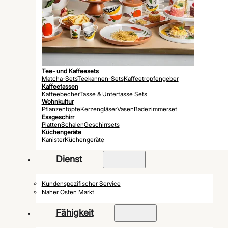
Tee- und Kaffeesets
Matcha-Sets
Teekannen-Sets
Kaffeetropfengeber
Kaffeetassen
Kaffeebecher
Tasse & Untertasse Sets
Wohnkultur
Pflanzentöpfe
Kerzengläser
Vasen
Badezimmerset
Essgeschirr
Platten
Schalen
Geschirrsets
Küchengeräte
Kanister
Küchengeräte
Dienst
Kundenspezifischer Service
Naher Osten Markt
Fähigkeit