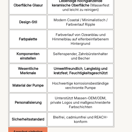
Lebendige hochglänzende
Oberfläche Glasur
keramische Oberfläche
(Wasserfest
und leicht zu reinigen)
Modern Coastal / Minimalistisch /
Design-Stil
Farbverlauf Ripple
Farbverlauf von Ozeanblau und
Farbpalette
Himmelblau auf elfenbeinfarbenem
Hintergrund
Komponenten
Seifenspender, Zahnbürstenhalter
einstellen
und Becher
Wesentliche
Umweltfreundlich
,
Langlebig und
Merkmale
kratzfest
,
Feuchtigkeitsgeschützt
Hochwertige korrosionsbeständige
Material der Pumpe
verchromte Pumpe
Unterstützt Massen-OEM/ODM,
Personalisierung
private Logos und maßgeschneiderte
Farbschichten
Bleifrei, cadmiumfrei und REACH-
Sicherheitsstandard
konform
Angebot einholen