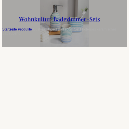
Wohnkultur
,
Badezimmer-Sets
Startseite
/
Produkte
/
Custom Striped Bathroom Set Modernes keramisches
Badzubehör