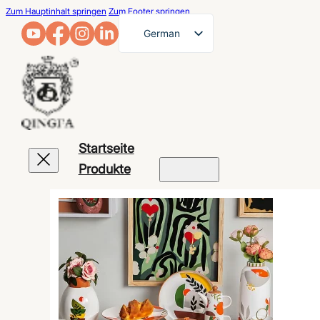
Zum Hauptinhalt springen
Zum Footer springen
German
English
French
Arabic
Russian
Startseite
Spanish
Produkte
Portuguese
Japanese