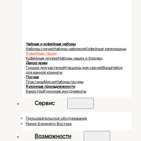
Чайные и кофейные наборы
Наборы спичек
Наборы чайников
Кофейные капельницы
Кофейные чашки
Кофейные кружки
Наборы чашек и блюдец
Декор дома
Горшки для растений
Кувшины для свечей
Вазы
Набор
для ванной комнаты
Посуда
Пластины
Миски
Наборы посуды
Кухонные принадлежности
Канистры
Кухонные инструменты
Сервис
Пользовательское обслуживание
Рынок Ближнего Востока
Возможности