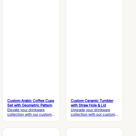
Custom Arabic Coffee Cups
Custom Ceramic Tumbler
Set with Geometric Pattern
with Straw Hole & Lid
Elevate your drinkware
Upgrade your drinkware
collection with our custom
collection with our custom
Arabic coffee cups set,
ceramic tumbler, featuring a
featuring elegant geometric
matching ceramic lid with a
patterns, premium ceramic
straw hole, elegant 3D bow
craftsmanship, and a
detailing, and premium