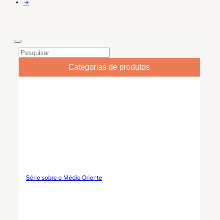
marcas de boutique e
pormenores elegantes, o
→
ofertas sazonais de
que a torna numa peça de
empresas. Caneca
destaque para marcas
personalizada do Pai Natal
sazonais e colecções de
Parâmetros do artigo
presentes. Chávena para
Detalhes técnicos Nome do
árvore de Natal
produto...
personalizada Parâmetros do
artigo Detalhes técnicos...
Categorias de produtos
Série sobre o Médio Oriente