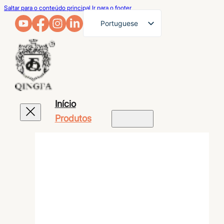
Saltar para o conteúdo principal
Ir para o footer
Portuguese
English
French
German
Arabic
Início
Russian
Produtos
Spanish
Japanese