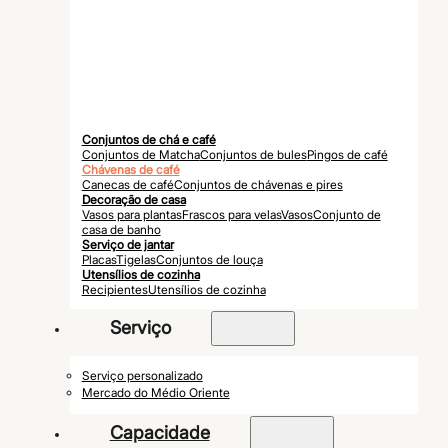
Conjuntos de chá e café
Conjuntos de Matcha
Conjuntos de bules
Pingos de café
Chávenas de café
Canecas de café
Conjuntos de chávenas e pires
Decoração de casa
Vasos para plantas
Frascos para velas
Vasos
Conjunto de
casa de banho
Serviço de jantar
Placas
Tigelas
Conjuntos de louça
Utensílios de cozinha
Recipientes
Utensílios de cozinha
Serviço
Serviço personalizado
Mercado do Médio Oriente
Capacidade