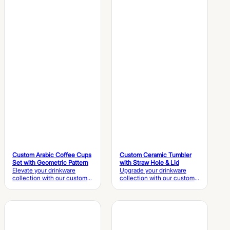
Custom Arabic Coffee Cups
Custom Ceramic Tumbler
Set with Geometric Pattern
with Straw Hole & Lid
Elevate your drinkware
Upgrade your drinkware
collection with our custom
collection with our custom
Arabic coffee cups set,
ceramic tumbler, featuring a
featuring elegant geometric
matching ceramic lid with a
patterns, premium ceramic
straw hole, elegant 3D bow
craftsmanship, and a
detailing, and premium
coordinated gift box. Ideal
glazed finishes. Ideal for
for traditional Arabic coffee,
coffee, tea, and lifestyle