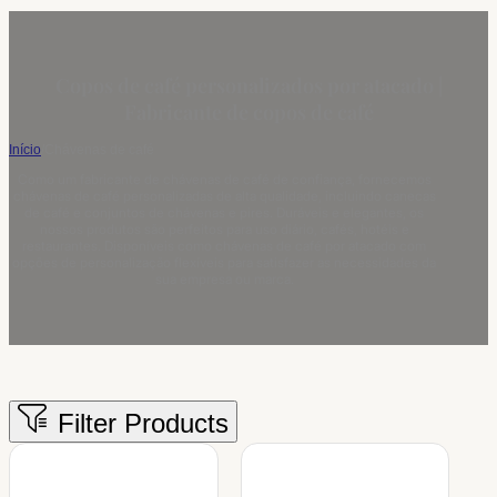
Copos de café personalizados por atacado |
Fabricante de copos de café
Início
/
Chávenas de café
Como um fabricante de chávenas de café de confiança, fornecemos
chávenas de café personalizadas de alta qualidade, incluindo canecas
de café e conjuntos de chávenas e pires. Duráveis e elegantes, os
nossos produtos são perfeitos para uso diário, cafés, hotéis e
restaurantes. Disponíveis como chávenas de café por atacado com
opções de personalização flexíveis para satisfazer as necessidades da
sua empresa ou marca.